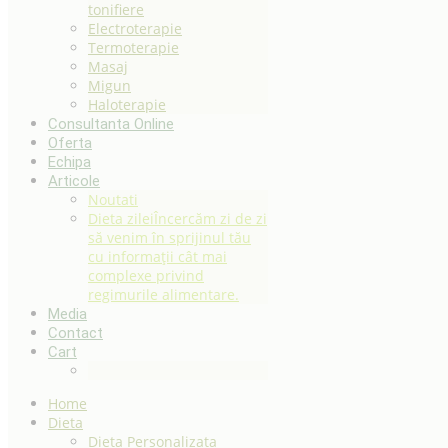
tonifiere
Electroterapie
Termoterapie
Masaj
Migun
Haloterapie
Consultanta Online
Oferta
Echipa
Articole
Noutati
Dieta zilei
Încercăm zi de zi
să venim în sprijinul tău
cu informații cât mai
complexe privind
regimurile alimentare.
Media
Contact
Cart
Home
Dieta
Dieta Personalizata