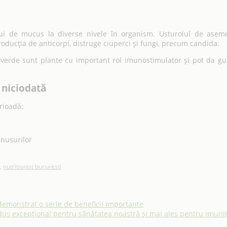
ului de mucus la diverse nivele în organism. Usturoiul de ase
oducția de anticorpi, distruge ciuperci și fungi, precum candida.
verde sunt plante cu important rol imunostimulator și pot da gust
 niciodată
erioadă:
inusurilor
,
nutritionist bucuresti
 demonstrat o serie de beneficii importante
rodus excepțional pentru sănătatea noastră și mai ales pentru imuni