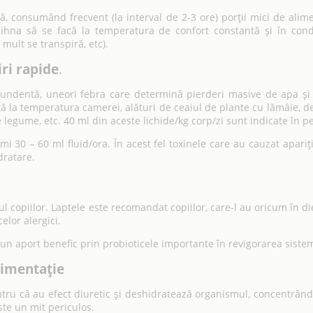
 consumând frecvent (la interval de 2-3 ore) porții mici de alime
ihna să se facă la temperatura de confort constantă și în condiț
ult se transpiră, etc).
ri rapide
.
bundentă, uneori febra care determină pierderi masive de apa și e
 la temperatura camerei, alături de ceaiul de plante cu lămâie, de
egume, etc. 40 ml din aceste lichide/kg corp/zi sunt indicate în pe
rimi 30 – 60 ml fluid/ora. În acest fel toxinele care au cauzat apar
dratare.
 copiilor. Laptele este recomandat copiilor, care-l au oricum în dieta
elor alergici.
n aport benefic prin probioticele importante în revigorarea sistemu
alimentație
ntru că au efect diuretic și deshidratează organismul, concentrând 
te un mit periculos.