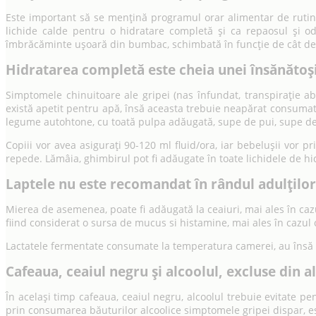
Este important să se mențină programul orar alimentar de rutină,
lichide calde pentru o hidratare completă și ca repaosul și od
îmbrăcăminte ușoară din bumbac, schimbată în funcție de cât de m
Hidratarea completă este cheia unei însănătoși
Simptomele chinuitoare ale gripei (nas înfundat, transpirație a
există apetit pentru apă, însă aceasta trebuie neapărat consumată
legume autohtone, cu toată pulpa adăugată, supe de pui, supe de l
Copiii vor avea asigurați 90-120 ml fluid/ora, iar bebelușii vor p
repede. Lămâia, ghimbirul pot fi adăugate în toate lichidele de hi
Laptele nu este recomandat în rândul adulților
Mierea de asemenea, poate fi adăugată la ceaiuri, mai ales în cazul
fiind considerat o sursa de mucus si histamine, mai ales în cazul c
Lactatele fermentate consumate la temperatura camerei, au însă u
Cafeaua, ceaiul negru și alcoolul, excluse din 
În același timp cafeaua, ceaiul negru, alcoolul trebuie evitate pe
prin consumarea băuturilor alcoolice simptomele gripei dispar, es