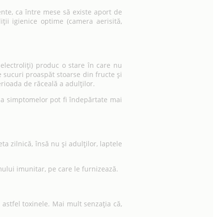
nte, ca între mese să existe aport de
ii igienice optime (camera aerisită,
lectroliți) produc o stare în care nu
 sucuri proaspăt stoarse din fructe și
rioada de răceală a adulților.
iția simptomelor pot fi îndepărtate mai
 zilnică, însă nu și adulților, laptele
lui imunitar, pe care le furnizează.
astfel toxinele. Mai mult senzația că,