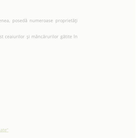
menea, posedă numeroase proprietăți
 ceaiurilor și mâncărurilor gătite în
tate”