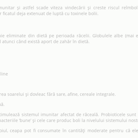
nitar și astfel scade viteza vindecării și creste riscul reîmbol
ficatul deja extenuat de luptă cu toxinele bolii.
ie eliminate din dietă pe perioada răcelii. Globulele albe (mai ex
l atunci când există aport de zahăr în dietă.
sline
a soarelui și dovleac fără sare, afine, cereale integrale.
uă.
 stimulează sistemul imunitar afectat de răceală. Probioticele su
cteriile ‘bune’ și cele care produc boli la nivelului sistemului nost
uroiul, ceapa pot fi consumate în cantități moderate pentru că e