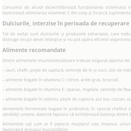
Consumul de alcool dezechilibrează funcționarea sistemului imu
favorizează eliminarea vitaminei C din corp și încarcă suplimentar 
Dulciurile, interzise în perioada de recuperare
Tot de evitat sunt dulciurile și produsele zaharoase, care trebu
distruge virușii devin letargice și nu pot apăra eficient organismu
Alimente recomandate
Dintre alimentele imunostimulatoare trebuie asigurat aportul de:
– iaurt, chefir, pește de captură, semințe de in și nuci, ulei de mă
– alimente bogate în vitamina C: citrice, ardei gras, broccoli.
– alimente bogate în vitamina E: spanac, migdale, semințe de floare
– alimente bogate în seleniu: pește de captura, pui bio, curcan, o
Alimentele fermentate bogate în probiotice, în special chefirul
sănătății umane, datorită faptului că echilibrează balanța dintre ba
Alimentele iuți cum ar fi piperul, muștarul iute, hreanul, ust
favorizând drenajul mucozităților.