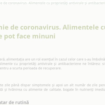
de coronavirus. Alimentele cu proprietăți antivirale și antibacter
e de coronavirus. Alimentele c
re pot face minuni
ră, alimentaţia are un rol esenţial în cazul celor care s-au îmbolnă
imente cu proprietăţi antivirale şi antibacteriene ne întăresc si
pentru a scurta perioada de recuperare.
te zile până dispar simptomele și apoi un alt număr de zile pen
tă și hrănirea cu alimente de calitate, bogate în nutrienți imedia
tar de rutină