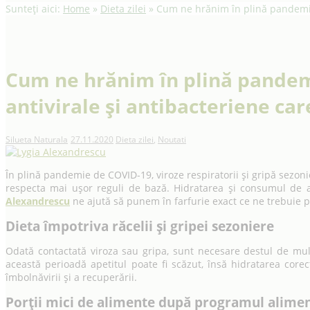
Sunteți aici:
Home
»
Dieta zilei
»
Cum ne hrănim în plină pandemie 
Cum ne hrănim în plină pandemi
antivirale și antibacteriene ca
Silueta Naturala
27.11.2020
Dieta zilei
,
Noutati
În plină pandemie de COVID-19, viroze respiratorii şi gripă sezonie
respecta mai uşor reguli de bază. Hidratarea şi consumul de al
Alexandrescu
ne ajută să punem în farfurie exact ce ne trebuie 
Dieta împotriva răcelii și gripei sezoniere
Odată contactată viroza sau gripa, sunt necesare destul de mul
această perioadă apetitul poate fi scăzut, însă hidratarea corec
îmbolnăvirii și a recuperării.
Porții mici de alimente după programul alimen