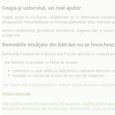
Ceapa și usturoiul, un real ajutor
Ceapa ajută la curățarea congestiilor și la eliminarea exces
terapeutice: îmbunătățește activitatea globulelor albe, mărește pr
Dintre condimente, ghimbirul, turmericul, oregano dar și ceaiul 
aceste zile.
Remediile învățate din bătrâni nu se învechesc
Remediile învățate de la bunica pot fi și ele aplicate în această p
– bai fierbinți la picioare cu faină de muștar
comprese cu apă caldă pe față pentru calmarea durerilor s
inhalații cu infuzie de frunze de pin sau de maghiran.
Tags:
beauty
,
Diet
,
Lygia Alexandrescu
,
nutrienți
,
nutritie sanatoasa
,
nutritionist
Silueta Naturala
Ingredientul care are proprietăți miraculoase. Studiile clinice au
Beneficiile terapeutice ale murăturilor. Nutriționist: „Sunt un p